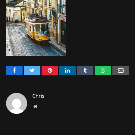
Facebook
Twitter
Pinterest
LinkedIn
Tumblr
WhatsApp
Emai
Chris
Website