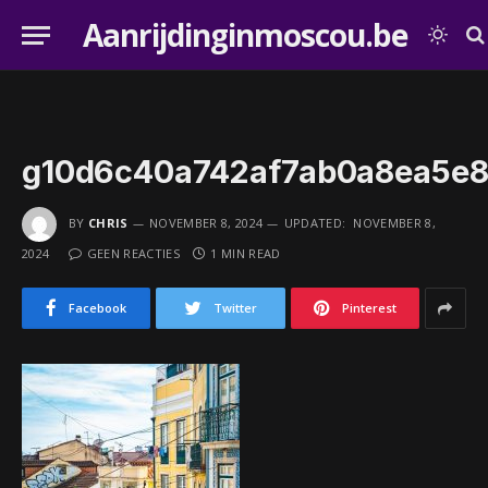
Aanrijdinginmoscou.be
g10d6c40a742af7ab0a8ea5e8
BY
CHRIS
NOVEMBER 8, 2024
UPDATED:
NOVEMBER 8,
2024
GEEN REACTIES
1 MIN READ
Facebook
Twitter
Pinterest