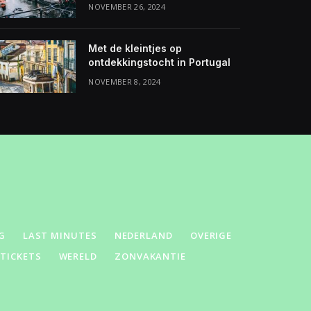
NOVEMBER 26, 2024
Met de kleintjes op
ontdekkingstocht in Portugal
NOVEMBER 8, 2024
G
LAST MINUTES
NEDERLAND
OVERIGE
GTICKETS
WERELD
ZONVAKANTIE