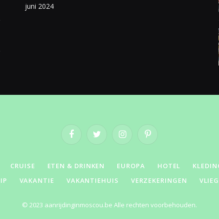
juni 2024
Facebook
Twitter
Instagram
Pinterest
CRUISE
ETEN & DRINKEN
EUROPA
HOTEL
KLEDIN
IP
VAKANTIE
VAKANTIEHUIS
VERZEKERINGEN
VLIE
© 2023 aanrijdinginmoscou.be Alle rechten voorbehouden.