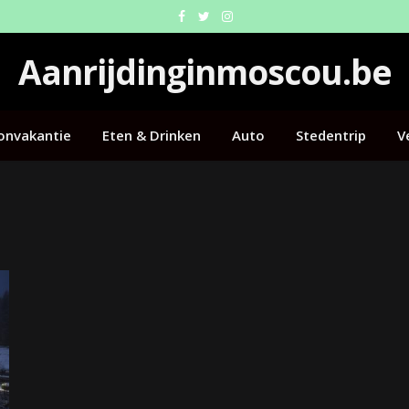
Facebook
Twitter
Instagram
Aanrijdinginmoscou.be
onvakantie
Eten & Drinken
Auto
Stedentrip
V