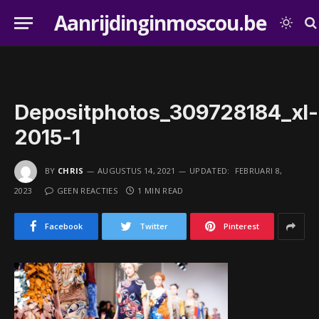
Aanrijdinginmoscou.be
Depositphotos_309728184_xl-
2015-1
BY
CHRIS
AUGUSTUS 14, 2021
UPDATED:
FEBRUARI 8,
2023
GEEN REACTIES
1 MIN READ
Facebook
Twitter
Pinterest