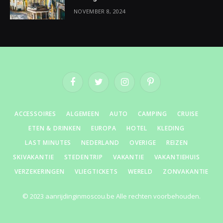
NOVEMBER 8, 2024
Facebook
Twitter
Instagram
Pinterest
ACCESSOIRES
ALGEMEEN
AUTO
CAMPING
CRUISE
ETEN & DRINKEN
EUROPA
HOTEL
KLEDING
LAST MINUTES
NEDERLAND
OVERIGE
REIZEN
SKIVAKANTIE
STEDENTRIP
VAKANTIE
VAKANTIEHUIS
VERZEKERINGEN
VLIEGTICKETS
WERELD
ZONVAKANTIE
© 2023 aanrijdinginmoscou.be Alle rechten voorbehouden.