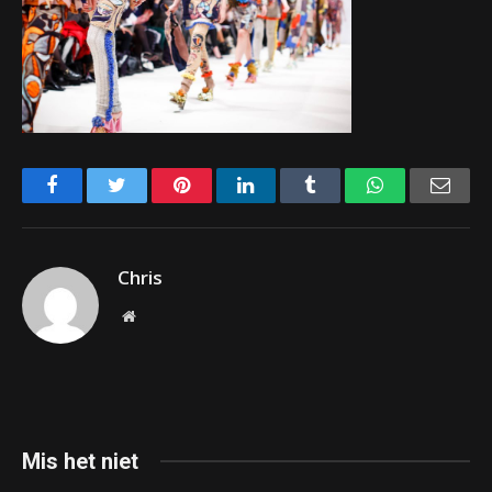
Facebook
Twitter
Pinterest
LinkedIn
Tumblr
WhatsApp
Emai
Chris
Website
Mis het niet